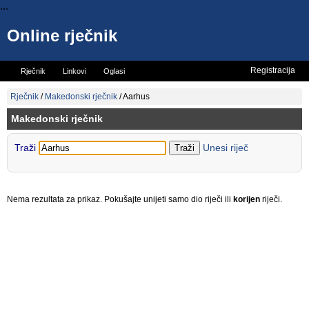
...
Online rječnik
Registracija
Rječnik
Linkovi
Oglasi
Vicevi
Mini rječnik
Rječnik
/
Makedonski rječnik
/
Aarhus
Makedonski rječnik
Traži
Unesi riječ
Nema rezultata za prikaz. Pokušajte unijeti samo dio riječi ili
korijen
riječi.