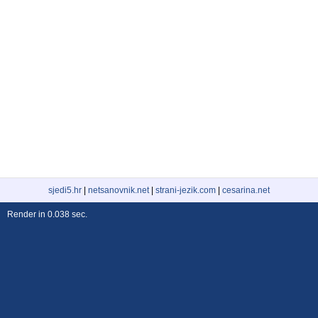
sjedi5.hr
|
netsanovnik.net
|
strani-jezik.com
|
cesarina.net
Render in 0.038 sec.