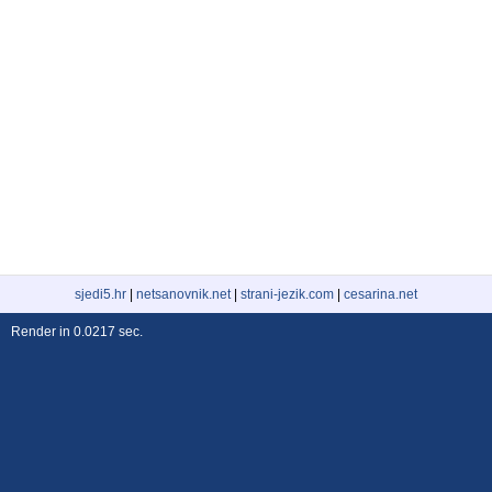
sjedi5.hr
|
netsanovnik.net
|
strani-jezik.com
|
cesarina.net
Render in 0.0217 sec.