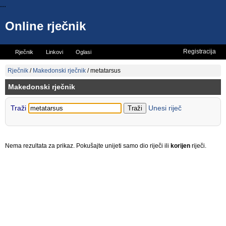
...
Online rječnik
Registracija
Rječnik
Linkovi
Oglasi
Vicevi
Mini rječnik
Rječnik
/
Makedonski rječnik
/
metatarsus
Makedonski rječnik
Traži
Unesi riječ
Nema rezultata za prikaz. Pokušajte unijeti samo dio riječi ili
korijen
riječi.