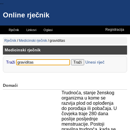
...
Online rječnik
Registracija
Rječnik
Linkovi
Oglasi
Vicevi
Mini rječnik
Rječnik
/
Medicinski rječnik
/
graviditas
Medicinski rječnik
Traži
Unesi riječ
Domaći
Trudnoća, stanje ženskog
organizma u kome se
razvija plod od oplođenja
do porođaja ili pobačaja. U
čovjeka traje 280 dana
poslije posljednje
menstruacije. Postoji
pravilna trudnoća, kada se