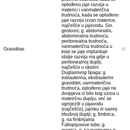
oplođeno jaje razvija u
materici i vanmaterična
trudnoća, kada se oplođeno
jaje razvija izvan materice,
najčešće u jajovodu. Sin.
gestosis; g. abdominalis,
abdominalna trudnoća,
peritonealna trudnoća,
vanmaterična trudnoća u
Graviditas
koje se jaje implantuje
idalje razvija ma gdje u
peritonealnoj duplji,
najčešće u okolini
Duglasovog špaga; g.
extrauterina, ekstrauterini
graviditet, vanmaterična
trudnoća, oplođeno jaje ne
dospjeva iz bilo kog uzroa u
mateirčnu duplju, već se
ugnijezdi u jajavodu
(najčešće), jajniku ili samoj
trbušnoj duplji; g. fimbrica,
g. na fimbrijama
Fallopijusove tube; g.
ovarica, g. na ovarijumu; g.