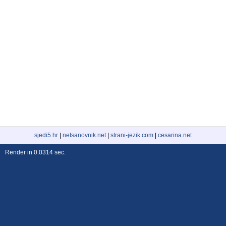
sjedi5.hr
|
netsanovnik.net
|
strani-jezik.com
|
cesarina.net
Render in 0.0314 sec.