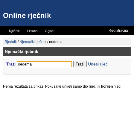
...
Online rječnik
Registracija
Rječnik
Linkovi
Oglasi
Vicevi
Mini rječnik
Rječnik
/
Njemački rječnik
/
oedema
Njemački rječnik
Traži
Unesi riječ
Nema rezultata za prikaz. Pokušajte unijeti samo dio riječi ili
korijen
riječi.