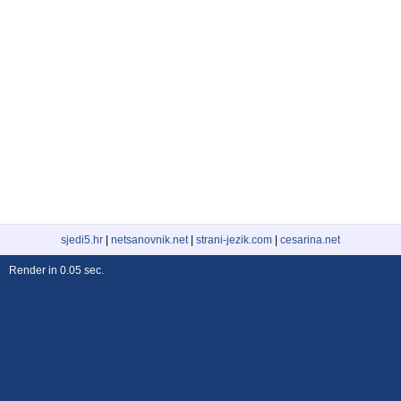
sjedi5.hr
|
netsanovnik.net
|
strani-jezik.com
|
cesarina.net
Render in 0.05 sec.