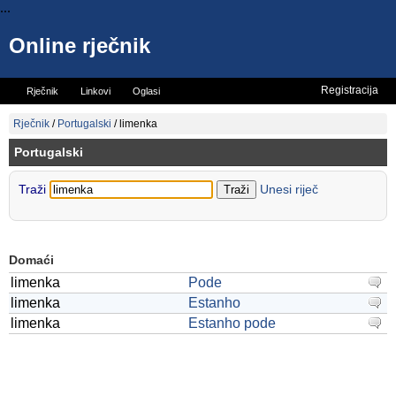
...
Online rječnik
Registracija
Rječnik
Linkovi
Oglasi
Vicevi
Mini rječnik
Rječnik
/
Portugalski
/
limenka
Portugalski
Traži
Unesi riječ
Domaći
limenka
Pode
limenka
Estanho
limenka
Estanho pode