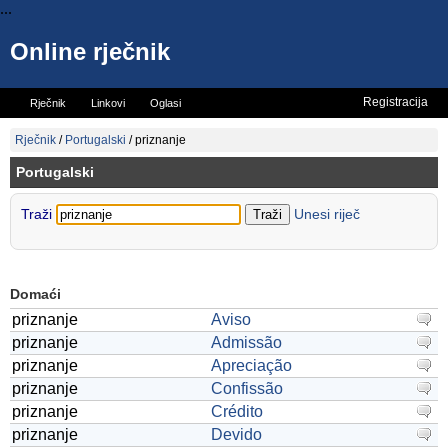
...
Online rječnik
Registracija
Rječnik
Linkovi
Oglasi
Vicevi
Mini rječnik
Rječnik
/
Portugalski
/
priznanje
Portugalski
Traži
Unesi riječ
Domaći
priznanje
Aviso
priznanje
Admissão
priznanje
Apreciação
priznanje
Confissão
priznanje
Crédito
priznanje
Devido