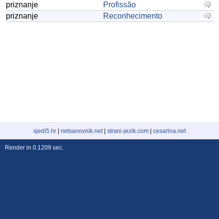
priznanje
Profissão
priznanje
Reconhecimento
sjedi5.hr
|
netsanovnik.net
|
strani-jezik.com
|
cesarina.net
Render in 0.1209 sec.