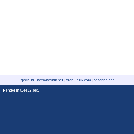
sjedi5.hr
|
netsanovnik.net
|
strani-jezik.com
|
cesarina.net
Render in 0.4412 sec.