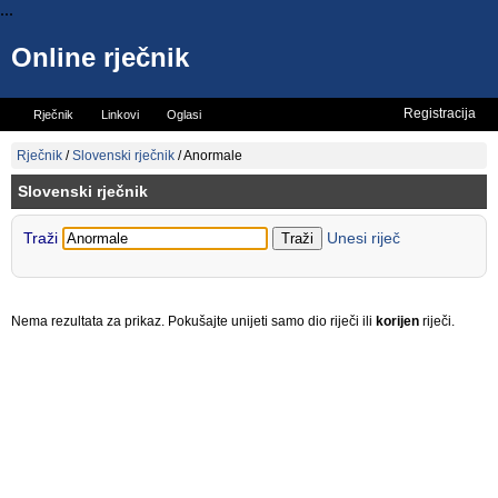
...
Online rječnik
Registracija
Rječnik
Linkovi
Oglasi
Vicevi
Mini rječnik
Rječnik
/
Slovenski rječnik
/
Anormale
Slovenski rječnik
Traži
Unesi riječ
Nema rezultata za prikaz. Pokušajte unijeti samo dio riječi ili
korijen
riječi.