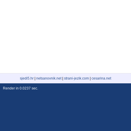
sjedi5.hr
|
netsanovnik.net
|
strani-jezik.com
|
cesarina.net
Render in 0.0237 sec.