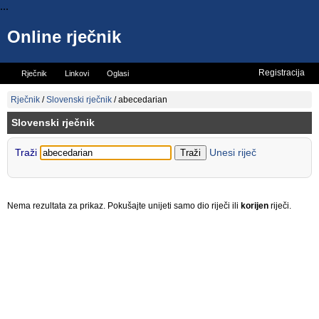
...
Online rječnik
Registracija
Rječnik
Linkovi
Oglasi
Vicevi
Mini rječnik
Rječnik
/
Slovenski rječnik
/
abecedarian
Slovenski rječnik
Traži
Unesi riječ
Nema rezultata za prikaz. Pokušajte unijeti samo dio riječi ili
korijen
riječi.