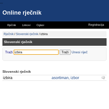
...
Online rječnik
Registracija
Rječnik
Linkovi
Oglasi
Vicevi
Mini rječnik
Rječnik
/
Slovenski rječnik
/
izbira
Slovenski rječnik
Traži
Unesi riječ
Slovenski rječnik
izbira
asortiman, izbor