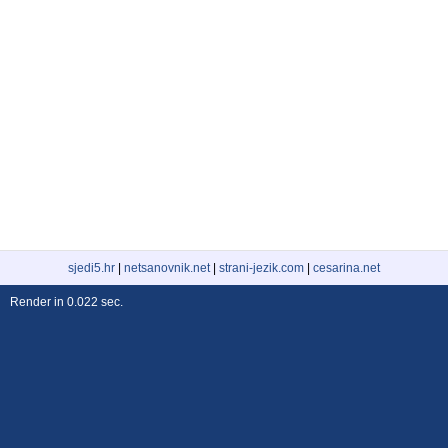
sjedi5.hr
|
netsanovnik.net
|
strani-jezik.com
|
cesarina.net
Render in 0.022 sec.