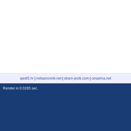
sjedi5.hr
|
netsanovnik.net
|
strani-jezik.com
|
cesarina.net
Render in 0.0285 sec.