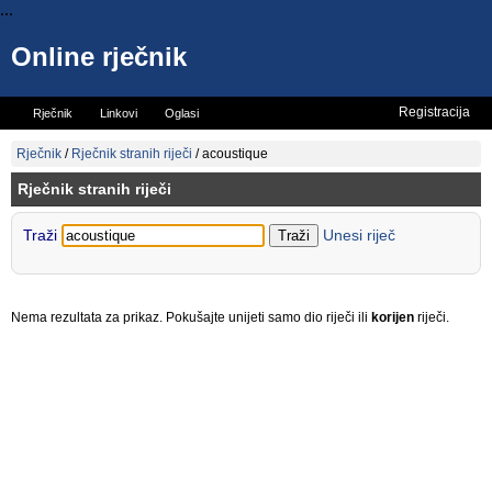
...
Online rječnik
Registracija
Rječnik
Linkovi
Oglasi
Vicevi
Mini rječnik
Rječnik
/
Rječnik stranih riječi
/
acoustique
Rječnik stranih riječi
Traži
Unesi riječ
Nema rezultata za prikaz. Pokušajte unijeti samo dio riječi ili
korijen
riječi.