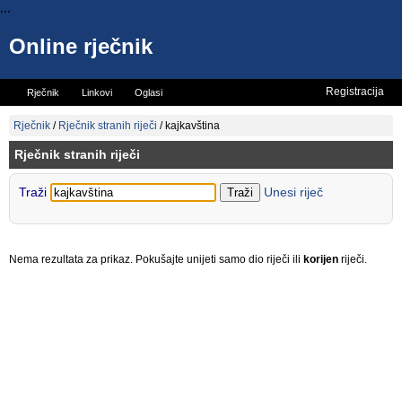
...
Online rječnik
Registracija
Rječnik
Linkovi
Oglasi
Vicevi
Mini rječnik
Rječnik
/
Rječnik stranih riječi
/
kajkavština
Rječnik stranih riječi
Traži
Unesi riječ
Nema rezultata za prikaz. Pokušajte unijeti samo dio riječi ili
korijen
riječi.