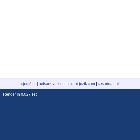
sjedi5.hr
|
netsanovnik.net
|
strani-jezik.com
|
cesarina.net
Render in 0.027 sec.