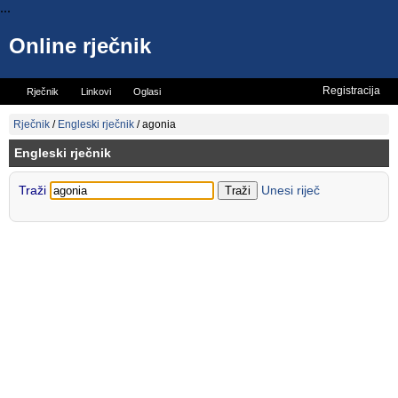
...
Online rječnik
Registracija
Rječnik
Linkovi
Oglasi
Vicevi
Mini rječnik
Rječnik
/
Engleski rječnik
/
agonia
Engleski rječnik
Traži
Unesi riječ