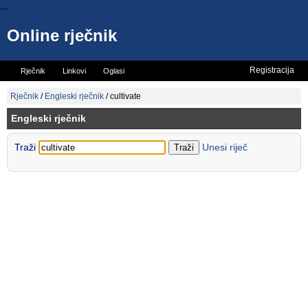
...
Online rječnik
Registracija
Rječnik
Linkovi
Oglasi
Vicevi
Mini rječnik
Rječnik
/
Engleski rječnik
/
cultivate
Engleski rječnik
Traži
Unesi riječ