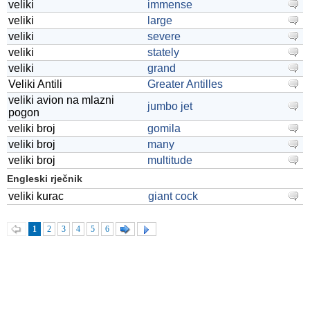
veliki
immense
veliki
large
veliki
severe
veliki
stately
veliki
grand
Veliki Antili
Greater Antilles
veliki avion na mlazni
jumbo jet
pogon
veliki broj
gomila
veliki broj
many
veliki broj
multitude
Engleski rječnik
veliki kurac
giant cock
1
2
3
4
5
6