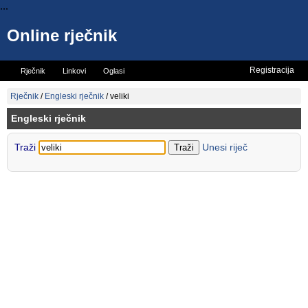
...
Online rječnik
Registracija
Rječnik
Linkovi
Oglasi
Vicevi
Mini rječnik
Rječnik
/
Engleski rječnik
/
veliki
Engleski rječnik
Traži
Unesi riječ