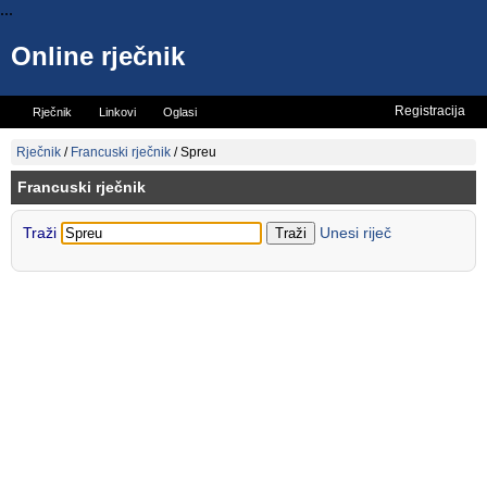
...
Online rječnik
Registracija
Rječnik
Linkovi
Oglasi
Vicevi
Mini rječnik
Rječnik
/
Francuski rječnik
/
Spreu
Francuski rječnik
Traži
Unesi riječ