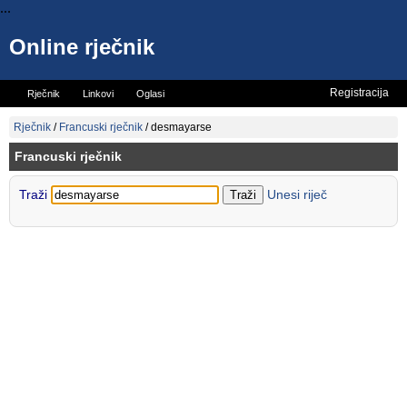
...
Online rječnik
Registracija
Rječnik
Linkovi
Oglasi
Vicevi
Mini rječnik
Rječnik
/
Francuski rječnik
/
desmayarse
Francuski rječnik
Traži
Unesi riječ