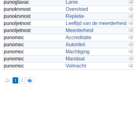
punoglavac
Larve
punokrvnost
Overvloed
punokrvnost
Repletie
punoljetnost
Leeftijd van de meerderheid
punoljetnost
Meerderheid
punomoc
Accreditatie
punomoc
Autoriteit
punomoc
Machtiging
punomoc
Mandaat
punomoc
Volmacht
1
2