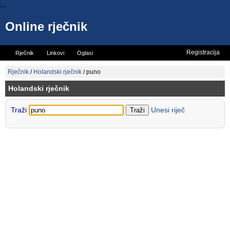
...
Online rječnik
Registracija
Rječnik
Linkovi
Oglasi
Vicevi
Mini rječnik
Rječnik
/
Holandski rječnik
/
puno
Holandski rječnik
Traži
Unesi riječ