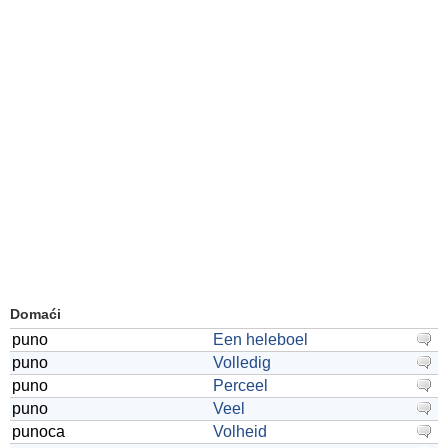
Domaći
puno
Een heleboel
puno
Volledig
puno
Perceel
puno
Veel
punoca
Volheid