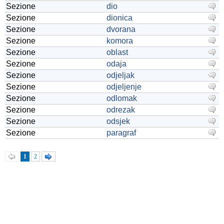
Sezione
dio
Sezione
dionica
Sezione
dvorana
Sezione
komora
Sezione
oblast
Sezione
odaja
Sezione
odjeljak
Sezione
odjeljenje
Sezione
odlomak
Sezione
odrezak
Sezione
odsjek
Sezione
paragraf
1
2