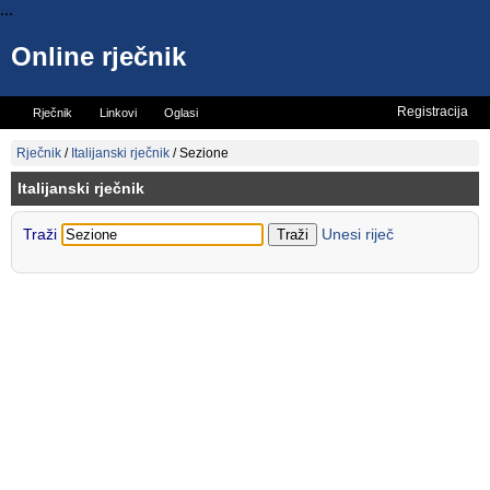
...
Online rječnik
Registracija
Rječnik
Linkovi
Oglasi
Vicevi
Mini rječnik
Rječnik
/
Italijanski rječnik
/
Sezione
Italijanski rječnik
Traži
Unesi riječ