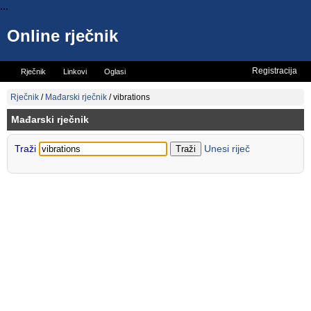
...
Online rječnik
Registracija
Rječnik
Linkovi
Oglasi
Vicevi
Mini rječnik
Rječnik
/
Mađarski rječnik
/
vibrations
Mađarski rječnik
Traži
Unesi riječ