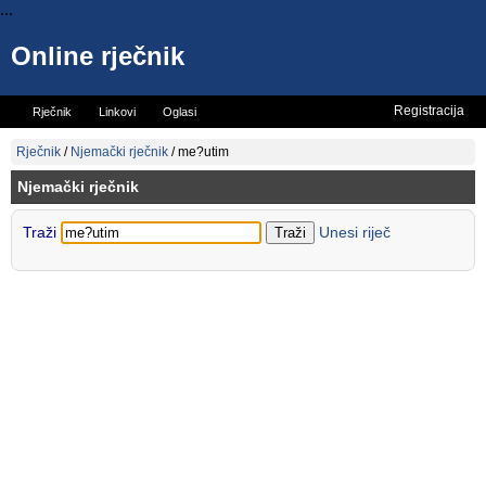
...
Online rječnik
Registracija
Rječnik
Linkovi
Oglasi
Vicevi
Mini rječnik
Rječnik
/
Njemački rječnik
/
me?utim
Njemački rječnik
Traži
Unesi riječ