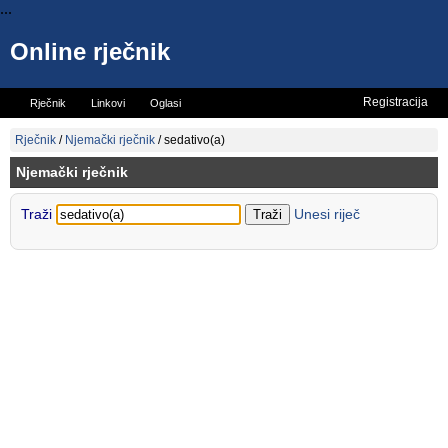
...
Online rječnik
Registracija
Rječnik
Linkovi
Oglasi
Vicevi
Mini rječnik
Rječnik
/
Njemački rječnik
/
sedativo(a)
Njemački rječnik
Traži
Unesi riječ