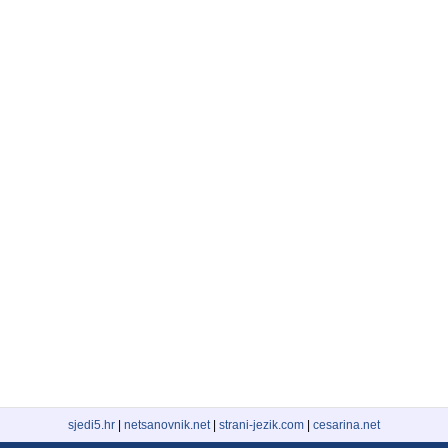
sjedi5.hr
|
netsanovnik.net
|
strani-jezik.com
|
cesarina.net