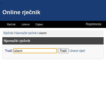
...
Online rječnik
Registracija
Rječnik
Linkovi
Oglasi
Vicevi
Mini rječnik
Rječnik
/
Njemački rječnik
/
ulazni
Njemački rječnik
Traži
Unesi riječ