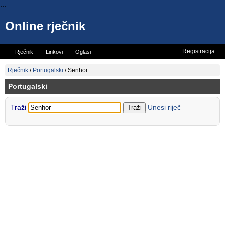
...
Online rječnik
Registracija
Rječnik
Linkovi
Oglasi
Vicevi
Mini rječnik
Rječnik
/
Portugalski
/
Senhor
Portugalski
Traži
Unesi riječ