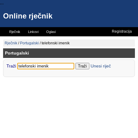
...
Online rječnik
Registracija
Rječnik
Linkovi
Oglasi
Vicevi
Mini rječnik
Rječnik
/
Portugalski
/
telefonski imenik
Portugalski
Traži
Unesi riječ