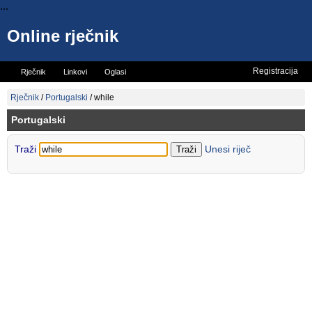
...
Online rječnik
Registracija
Rječnik
Linkovi
Oglasi
Vicevi
Mini rječnik
Rječnik
/
Portugalski
/
while
Portugalski
Traži
Unesi riječ