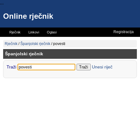
...
Online rječnik
Registracija
Rječnik
Linkovi
Oglasi
Vicevi
Mini rječnik
Rječnik
/
Španjolski rječnik
/
povesti
Španjolski rječnik
Traži
Unesi riječ