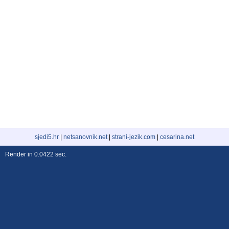
sjedi5.hr
|
netsanovnik.net
|
strani-jezik.com
|
cesarina.net
Render in 0.0422 sec.