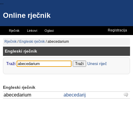
...
Online rječnik
Registracija
Rječnik
Linkovi
Oglasi
Vicevi
Mini rječnik
Rječnik
/
Engleski rječnik
/
abecedarium
Engleski rječnik
Traži
Unesi riječ
Engleski rječnik
abecedarium
abecedarij