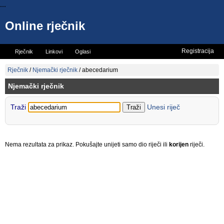
...
Online rječnik
Registracija
Rječnik
Linkovi
Oglasi
Vicevi
Mini rječnik
Rječnik
/
Njemački rječnik
/
abecedarium
Njemački rječnik
Traži
Unesi riječ
Nema rezultata za prikaz. Pokušajte unijeti samo dio riječi ili
korijen
riječi.