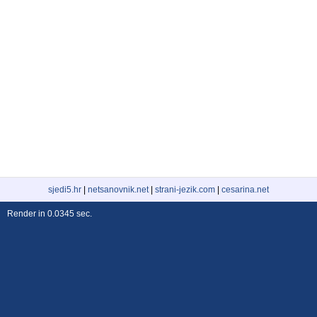
sjedi5.hr
|
netsanovnik.net
|
strani-jezik.com
|
cesarina.net
Render in 0.0345 sec.