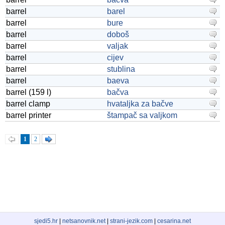
barrel
barel
barrel
bure
barrel
doboš
barrel
valjak
barrel
cijev
barrel
stublina
barrel
baeva
barrel (159 l)
bačva
barrel clamp
hvataljka za bačve
barrel printer
štampač sa valjkom
1
2
sjedi5.hr
|
netsanovnik.net
|
strani-jezik.com
|
cesarina.net