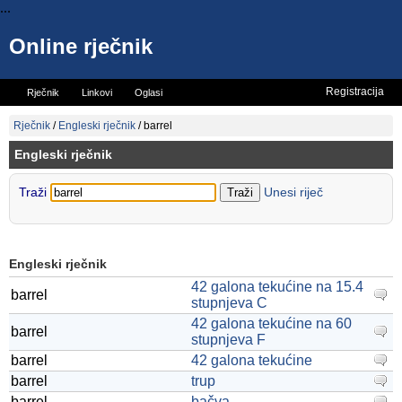
...
Online rječnik
Registracija
Rječnik
Linkovi
Oglasi
Vicevi
Mini rječnik
Rječnik
/
Engleski rječnik
/
barrel
Engleski rječnik
Traži
Unesi riječ
Engleski rječnik
42 galona tekućine na 15.4
barrel
stupnjeva C
42 galona tekućine na 60
barrel
stupnjeva F
barrel
42 galona tekućine
barrel
trup
barrel
bačva