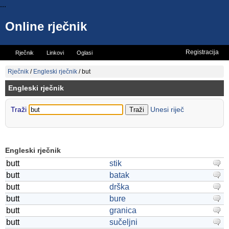
...
Online rječnik
Registracija
Rječnik
Linkovi
Oglasi
Vicevi
Mini rječnik
Rječnik
/
Engleski rječnik
/
but
Engleski rječnik
Traži
Unesi riječ
Engleski rječnik
butt
stik
butt
batak
butt
drška
butt
bure
butt
granica
butt
sučeljni