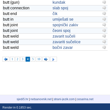
butt (gun)
kundak
butt connection
slab spoj
butt end
čik
butt in
umiješati se
butt joint
spojnički zakiv
butt joint
čeoni spoj
butt weld
zavarit sučeli
butt weld
zavariti sučelice
butt weld
bočni zavar
1
2
3
4
5
10
sjedi5.hr
|
netsanovnik.net
|
strani-jezik.com
|
cesarina.net
Render in 0.1853 sec.