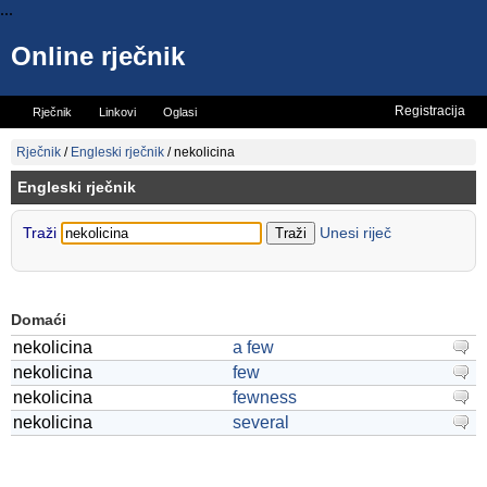
...
Online rječnik
Registracija
Rječnik
Linkovi
Oglasi
Vicevi
Mini rječnik
Rječnik
/
Engleski rječnik
/
nekolicina
Engleski rječnik
Traži
Unesi riječ
Domaći
nekolicina
a few
nekolicina
few
nekolicina
fewness
nekolicina
several