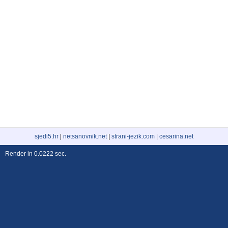
sjedi5.hr
|
netsanovnik.net
|
strani-jezik.com
|
cesarina.net
Render in 0.0222 sec.