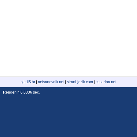
sjedi5.hr
|
netsanovnik.net
|
strani-jezik.com
|
cesarina.net
Render in 0.0336 sec.