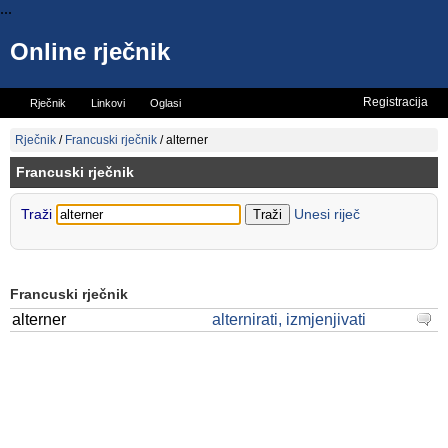
...
Online rječnik
Registracija
Rječnik
Linkovi
Oglasi
Vicevi
Mini rječnik
Rječnik
/
Francuski rječnik
/
alterner
Francuski rječnik
Traži
Unesi riječ
Francuski rječnik
alterner
alternirati, izmjenjivati