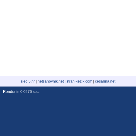
sjedi5.hr
|
netsanovnik.net
|
strani-jezik.com
|
cesarina.net
Render in 0.0276 sec.