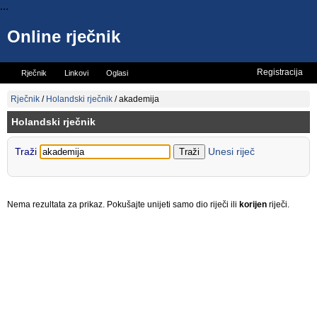
...
Online rječnik
Registracija
Rječnik
Linkovi
Oglasi
Vicevi
Mini rječnik
Rječnik
/
Holandski rječnik
/
akademija
Holandski rječnik
Traži
Unesi riječ
Nema rezultata za prikaz. Pokušajte unijeti samo dio riječi ili
korijen
riječi.