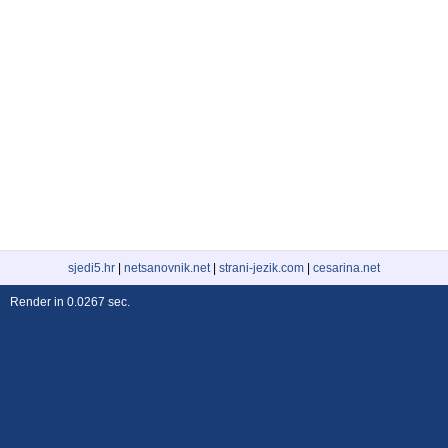
sjedi5.hr
|
netsanovnik.net
|
strani-jezik.com
|
cesarina.net
Render in 0.0267 sec.