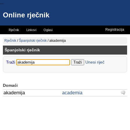
...
Online rječnik
Registracija
Rječnik
Linkovi
Oglasi
Vicevi
Mini rječnik
Rječnik
/
Španjolski rječnik
/
akademija
Španjolski rječnik
Traži
Unesi riječ
Domaći
akademija
academia