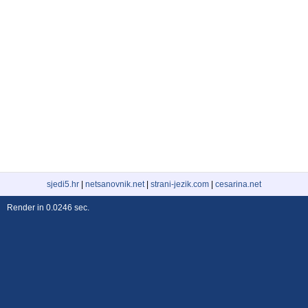
sjedi5.hr
|
netsanovnik.net
|
strani-jezik.com
|
cesarina.net
Render in 0.0246 sec.