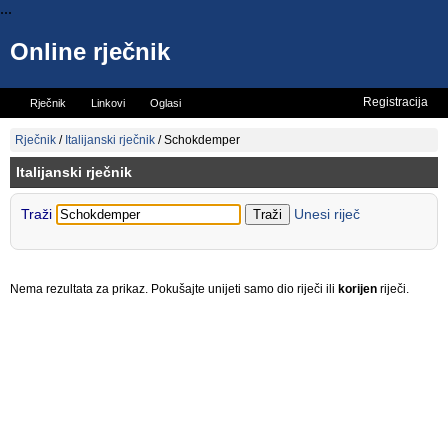
...
Online rječnik
Registracija
Rječnik
Linkovi
Oglasi
Vicevi
Mini rječnik
Rječnik
/
Italijanski rječnik
/
Schokdemper
Italijanski rječnik
Traži
Unesi riječ
Nema rezultata za prikaz. Pokušajte unijeti samo dio riječi ili
korijen
riječi.