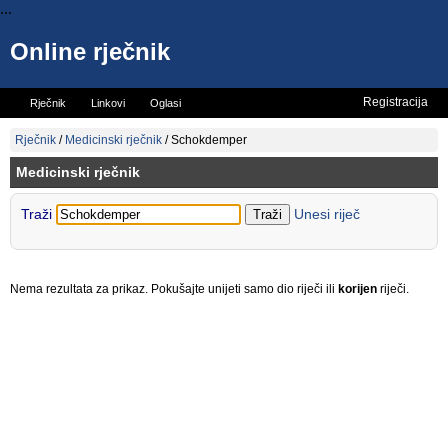
...
Online rječnik
Registracija
Rječnik
Linkovi
Oglasi
Vicevi
Mini rječnik
Rječnik
/
Medicinski rječnik
/
Schokdemper
Medicinski rječnik
Traži
Unesi riječ
Nema rezultata za prikaz. Pokušajte unijeti samo dio riječi ili
korijen
riječi.