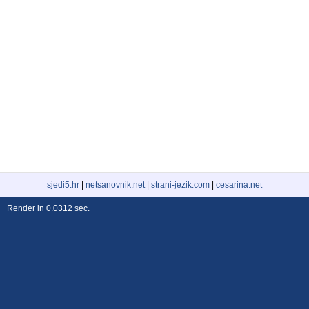
sjedi5.hr
|
netsanovnik.net
|
strani-jezik.com
|
cesarina.net
Render in 0.0312 sec.