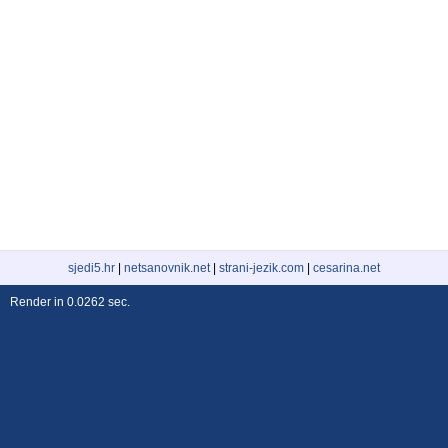
sjedi5.hr
|
netsanovnik.net
|
strani-jezik.com
|
cesarina.net
Render in 0.0262 sec.