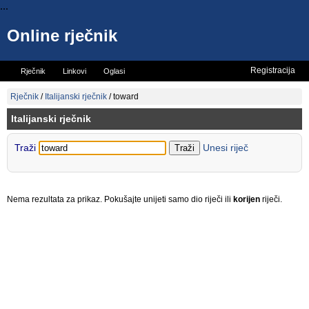
...
Online rječnik
Registracija
Rječnik
Linkovi
Oglasi
Vicevi
Mini rječnik
Rječnik
/
Italijanski rječnik
/
toward
Italijanski rječnik
Traži
Unesi riječ
Nema rezultata za prikaz. Pokušajte unijeti samo dio riječi ili
korijen
riječi.