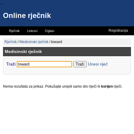
...
Online rječnik
Registracija
Rječnik
Linkovi
Oglasi
Vicevi
Mini rječnik
Rječnik
/
Medicinski rječnik
/
toward
Medicinski rječnik
Traži
Unesi riječ
Nema rezultata za prikaz. Pokušajte unijeti samo dio riječi ili
korijen
riječi.