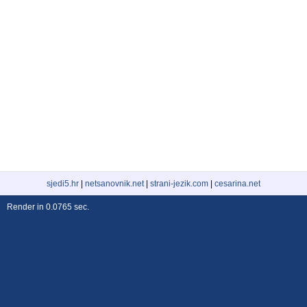
sjedi5.hr
|
netsanovnik.net
|
strani-jezik.com
|
cesarina.net
Render in 0.0765 sec.