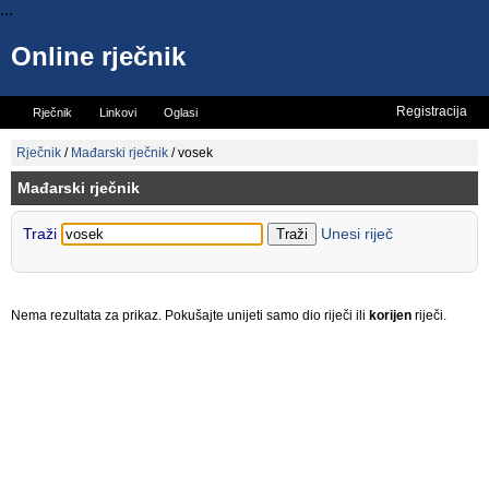
...
Online rječnik
Registracija
Rječnik
Linkovi
Oglasi
Vicevi
Mini rječnik
Rječnik
/
Mađarski rječnik
/
vosek
Mađarski rječnik
Traži
Unesi riječ
Nema rezultata za prikaz. Pokušajte unijeti samo dio riječi ili
korijen
riječi.