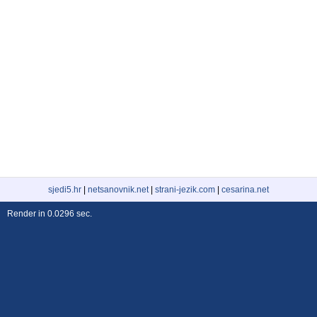
sjedi5.hr
|
netsanovnik.net
|
strani-jezik.com
|
cesarina.net
Render in 0.0296 sec.