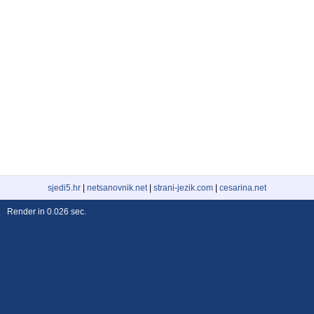
sjedi5.hr
|
netsanovnik.net
|
strani-jezik.com
|
cesarina.net
Render in 0.026 sec.