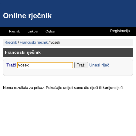
...
Online rječnik
Registracija
Rječnik
Linkovi
Oglasi
Vicevi
Mini rječnik
Rječnik
/
Francuski rječnik
/
vosek
Francuski rječnik
Traži
Unesi riječ
Nema rezultata za prikaz. Pokušajte unijeti samo dio riječi ili
korijen
riječi.