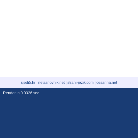
sjedi5.hr
|
netsanovnik.net
|
strani-jezik.com
|
cesarina.net
Render in 0.0326 sec.