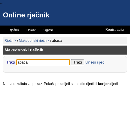
...
Online rječnik
Registracija
Rječnik
Linkovi
Oglasi
Vicevi
Mini rječnik
Rječnik
/
Makedonski rječnik
/
abaca
Makedonski rječnik
Traži
Unesi riječ
Nema rezultata za prikaz. Pokušajte unijeti samo dio riječi ili
korijen
riječi.