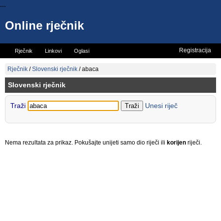
...
Online rječnik
Registracija
Rječnik
Linkovi
Oglasi
Vicevi
Mini rječnik
Rječnik
/
Slovenski rječnik
/
abaca
Slovenski rječnik
Traži
Unesi riječ
Nema rezultata za prikaz. Pokušajte unijeti samo dio riječi ili
korijen
riječi.