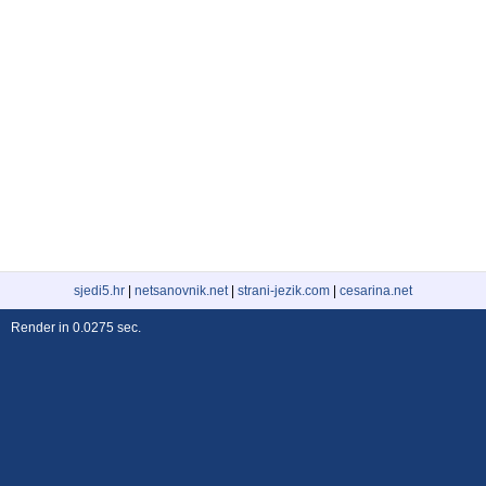
sjedi5.hr
|
netsanovnik.net
|
strani-jezik.com
|
cesarina.net
Render in 0.0275 sec.