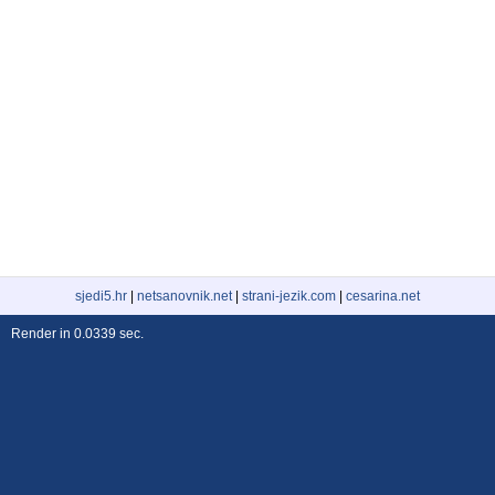
sjedi5.hr
|
netsanovnik.net
|
strani-jezik.com
|
cesarina.net
Render in 0.0339 sec.