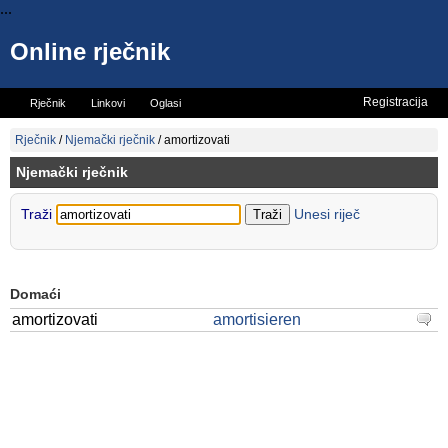
...
Online rječnik
Registracija
Rječnik
Linkovi
Oglasi
Vicevi
Mini rječnik
Rječnik
/
Njemački rječnik
/
amortizovati
Njemački rječnik
Traži
Unesi riječ
Domaći
amortizovati
amortisieren