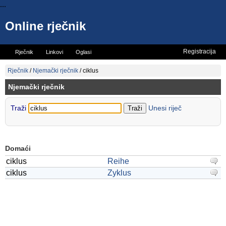
...
Online rječnik
Registracija
Rječnik
Linkovi
Oglasi
Vicevi
Mini rječnik
Rječnik
/
Njemački rječnik
/
ciklus
Njemački rječnik
Traži
Unesi riječ
Domaći
ciklus
Reihe
ciklus
Zyklus