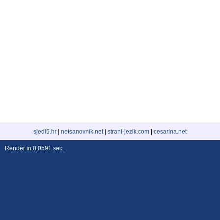
sjedi5.hr
|
netsanovnik.net
|
strani-jezik.com
|
cesarina.net
Render in 0.0591 sec.