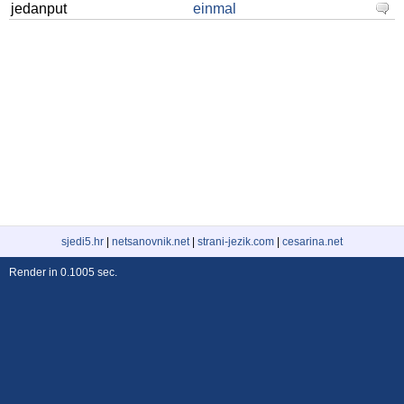
jedanput
einmal
sjedi5.hr
|
netsanovnik.net
|
strani-jezik.com
|
cesarina.net
Render in 0.1005 sec.