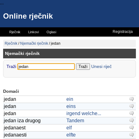
...
Online rječnik
Registracija
Rječnik
Linkovi
Oglasi
Vicevi
Mini rječnik
Rječnik
/
Njemački rječnik
/
jedan
Njemački rječnik
Traži
Unesi riječ
Domaći
jedan
ein
jedan
eins
jedan
irgend welche...
jedan iza drugog
Tandem
jedanaest
elf
jedanaesti
elfte