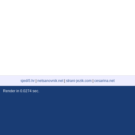
sjedi5.hr
|
netsanovnik.net
|
strani-jezik.com
|
cesarina.net
Render in 0.0274 sec.