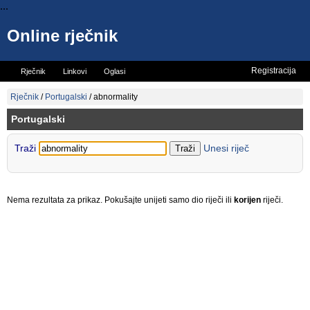
...
Online rječnik
Registracija
Rječnik
Linkovi
Oglasi
Vicevi
Mini rječnik
Rječnik
/
Portugalski
/
abnormality
Portugalski
Traži
Unesi riječ
Nema rezultata za prikaz. Pokušajte unijeti samo dio riječi ili
korijen
riječi.