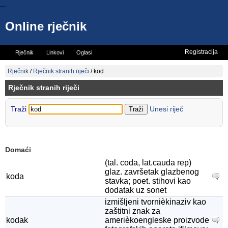
...
Online rječnik
Registracija
Rječnik
Linkovi
Oglasi
Vicevi
Mini rječnik
Rječnik
/
Rječnik stranih riječi
/
kod
Rječnik stranih riječi
Traži
Unesi riječ
Domaći
(tal. coda, lat.cauda rep)
glaz. završetak glazbenog
koda
stavka; poet. stihovi kao
dodatak uz sonet
izmišljeni tvornièkinaziv kao
zaštitni znak za
kodak
amerièkoengleske proizvode