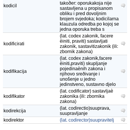
takoðer: oporukakoja nije
kodicil
sastavljena u propisanom
obliku i pred dovoljnim
brojem svjedoka; kodicilarna
klauzula odredba po kojoj se
jedna oporuka treba s
(lat. codex zakonik, facere
èiniti, praviti) sastavljati
kodificirati
zakonik, sastavitizakonik (ili:
zbornik zakona)
(lat. codex zakonik,facere
èiniti,praviti) skupljanje
pojedinaènih zakona i
kodifikacija
njihovo sreðivanje i
unošenje u jedno
jedinstveno, sustavno djelo
(lat. codificator) sastavljaè
kodifikator
zakonika (ili: zbornika
zakona)
(lat. codirectio)suuprava,
kodirekcija
suupravljanje
kodirektor
(lat. codirector)suupravitelj