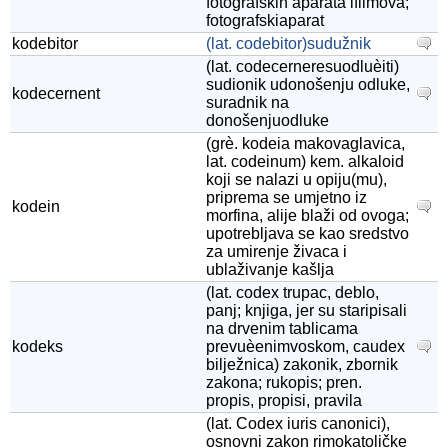
fotografskih aparata ifilmova;
fotografskiaparat
kodebitor
(lat. codebitor)sudužnik
(lat. codecerneresuodluèiti)
sudionik udonošenju odluke,
kodecernent
suradnik na
donošenjuodluke
(grè. kodeia makovaglavica,
lat. codeinum) kem. alkaloid
koji se nalazi u opiju(mu),
priprema se umjetno iz
kodein
morfina, alije blaži od ovoga;
upotrebljava se kao sredstvo
za umirenje živaca i
ublaživanje kašlja
(lat. codex trupac, deblo,
panj; knjiga, jer su staripisali
na drvenim tablicama
kodeks
prevuèenimvoskom, caudex
bilježnica) zakonik, zbornik
zakona; rukopis; pren.
propis, propisi, pravila
(lat. Codex iuris canonici),
osnovni zakon rimokatoličke