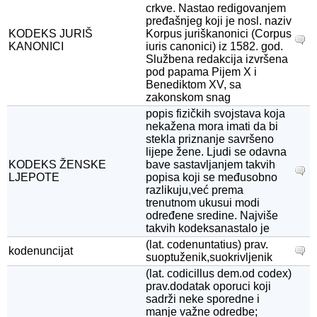
crkve. Nastao redigovanjem
pređašnjeg koji je nosl. naziv
KODEKS JURIŠ
Korpus juriškanonici (Corpus
KANONICI
iuris canonici) iz 1582. god.
Službena redakcija izvršena
pod papama Pijem X i
Benediktom XV, sa
zakonskom snag
popis fizičkih svojstava koja
nekažena mora imati da bi
stekla priznanje savršeno
lijepe žene. Ljudi se odavna
KODEKS ŽENSKE
bave sastavljanjem takvih
LJEPOTE
popisa koji se međusobno
razlikuju,već prema
trenutnom ukusui modi
određene sredine. Najviše
takvih kodeksanastalo je
(lat. codenuntatius) prav.
kodenuncijat
suoptuženik,suokrivljenik
(lat. codicillus dem.od codex)
prav.dodatak oporuci koji
sadrži neke sporedne i
manje važne odredbe;