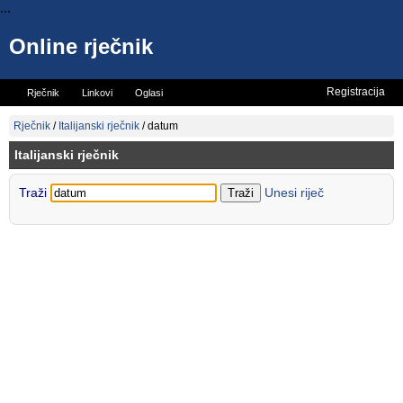
...
Online rječnik
Registracija
Rječnik
Linkovi
Oglasi
Vicevi
Mini rječnik
Rječnik
/
Italijanski rječnik
/
datum
Italijanski rječnik
Traži
Unesi riječ