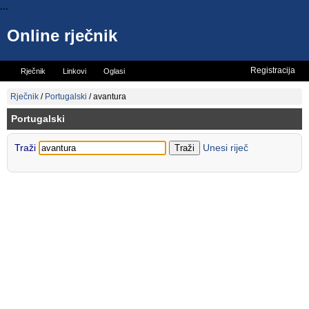
...
Online rječnik
Registracija
Rječnik
Linkovi
Oglasi
Vicevi
Mini rječnik
Rječnik
/
Portugalski
/
avantura
Portugalski
Traži
Unesi riječ