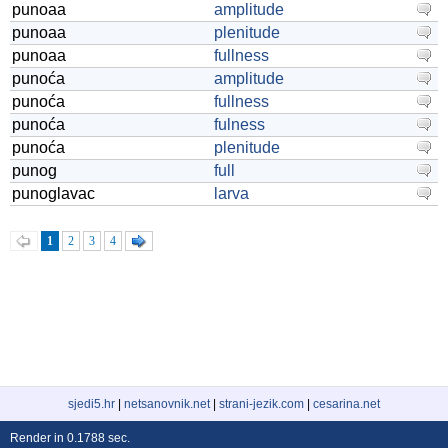
punoaa
amplitude
punoaa
plenitude
punoaa
fullness
punoća
amplitude
punoća
fullness
punoća
fulness
punoća
plenitude
punog
full
punoglavac
larva
1
2
3
4
sjedi5.hr
|
netsanovnik.net
|
strani-jezik.com
|
cesarina.net
Render in 0.1788 sec.