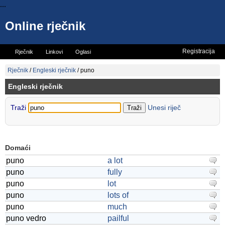
...
Online rječnik
Registracija
Rječnik
Linkovi
Oglasi
Vicevi
Mini rječnik
Rječnik
/
Engleski rječnik
/
puno
Engleski rječnik
Traži
Unesi riječ
Domaći
puno
a lot
puno
fully
puno
lot
puno
lots of
puno
much
puno vedro
pailful